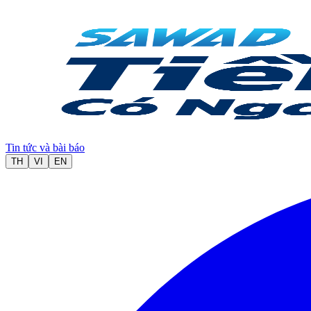
Tin tức và bài báo
TH
VI
EN