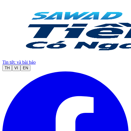
Tin tức và bài báo
TH
VI
EN