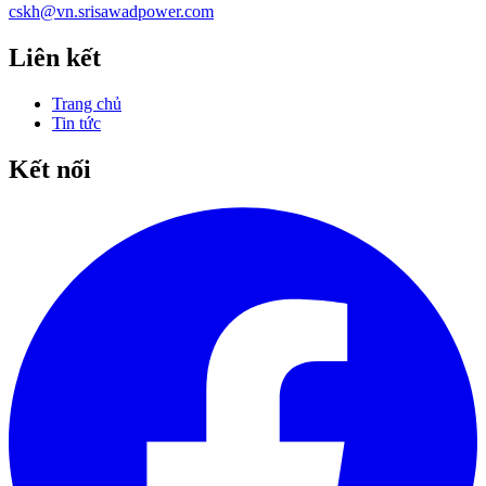
cskh@vn.srisawadpower.com
Liên kết
Trang chủ
Tin tức
Kết nối