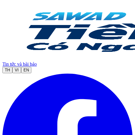
Tin tức và bài báo
TH
VI
EN