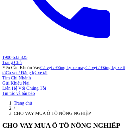
1900 633 325
Trang Chủ
Yêu Cầu Khoản Vay
Cà vẹt / Đăng ký xe máy
Cà vẹt / Đăng ký xe ô
tô
Cà vẹt / Đăng ký xe tải
Tìm Chi Nhánh
Gửi Khiếu Nại
Liên Hệ Với Chúng Tôi
Tin tức và bài báo
Trang chủ
/
CHO VAY MUA Ô TÔ NÔNG NGHIỆP
CHO VAY MUA Ô TÔ NÔNG NGHIỆP