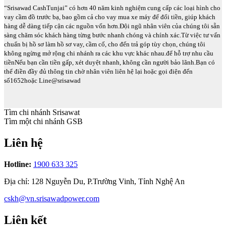
“Srisawad CashTunjai” có hơn 40 năm kinh nghiệm cung cấp các loại hình cho
vay cầm đồ trước bạ, bao gồm cả cho vay mua xe máy để đổi tiền, giúp khách
hàng dễ dàng tiếp cận các nguồn vốn hơn.Đội ngũ nhân viên của chúng tôi sẵn
sàng chăm sóc khách hàng từng bước nhanh chóng và chính xác.Từ việc tư vấn
chuẩn bị hồ sơ làm hồ sơ vay, cầm cố, cho đến trả góp tùy chọn, chúng tôi
không ngừng mở rộng chi nhánh ra các khu vực khác nhau.để hỗ trợ nhu cầu
tiềnNếu bạn cần tiền gấp, xét duyệt nhanh, không cần người bảo lãnh.Bạn có
thể điền đầy đủ thông tin chờ nhân viên liên hệ lại hoặc gọi điện đến
số1652hoặc Line@srisawad
Tìm chi nhánh Srisawat
Tìm một chi nhánh GSB
Liên hệ
Hotline
:
1900 633 325
Địa chỉ
:
128 Nguyễn Du, P.Trường Vinh, Tỉnh Nghệ An
cskh@vn.srisawadpower.com
Liên kết