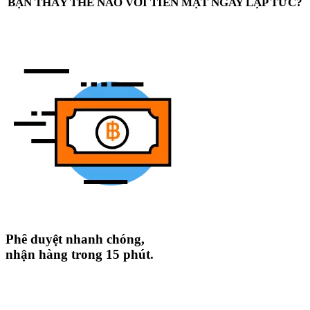
BẠN THẤY THẾ NÀO VỚI TIỀN MẶT NGAY LẬP TỨC?
Phê duyệt nhanh chóng,
nhận hàng trong 15 phút.