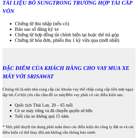
TÀI LIỆU BỔ SUNGTRONG TRƯỜNG HỢP TÁI CẤP
VỐN
Chứng từ thu nhập (nếu có)
Bản sao sổ đăng ký xe
Chứng từ hợp đồng tài chính hiện tại hoặc thẻ trả góp
Chứng từ hóa đơn, phiếu thu 1 kỳ vừa qua (mới nhất)
ĐẶC ĐIỂM CỦA KHÁCH HÀNG CHO VAY MUA XE
MÁY VỚI SRISAWAT
Chúng tôi là một nhà cung cấp các khoản vay thế chấp cung cấp tiền mặt ngay
lập tức.Cơ hội yêu cầu cầm đồ xe máyBên vay phải có các điều kiện sau:
Quốc tịch Thái Lan, 20 – 65 tuổi
Có xe máy riêng và đã chuyển quyền sở hữu
Tuổi của xe không quá 15 năm.
* Việc phê duyệt tín dụng phải tuân theo các điều kiện do công ty đặt ra và các
điều kiện có thể thay đổi.mà không cần thông báo trước