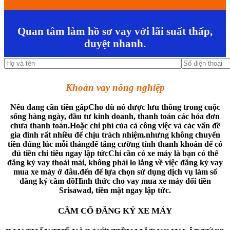
Quan tâm làm hồ sơ vay với lãi suất thấp,
duyệt nhanh.
Khoản vay nông nghiệp
Nếu đang cần tiền gấpCho dù nó được lưu thông trong cuộc
sống hàng ngày, đầu tư kinh doanh, thanh toán các hóa đơn
chưa thanh toán.Hoặc chi phí của cả công việc và các vấn đề
gia đình rất nhiều để chịu trách nhiệm.nhưng không chuyển
tiền đúng lúc mỗi thángđể tăng cường tính thanh khoản để có
đủ tiền chi tiêu ngay lập tứcChỉ cần có xe máy là bạn có thể
đăng ký vay thoải mái, không phải lo lắng về việc đăng ký vay
mua xe máy ở đâu.đến để lựa chọn sử dụng dịch vụ làm sổ
đăng ký cầm đồHình thức cho vay mua xe máy đổi tiền
Srisawad, tiền mặt ngay lập tức.
CẦM CỐ ĐĂNG KÝ XE MÁY