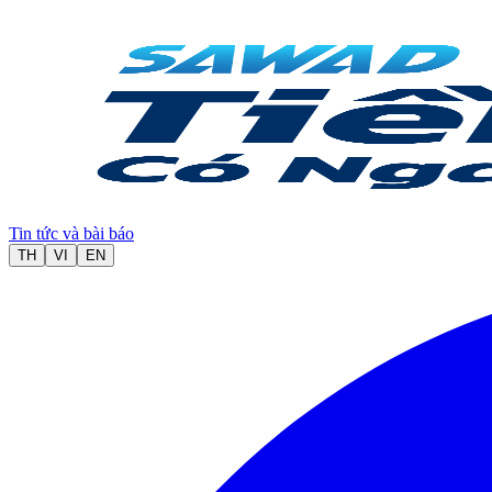
Tin tức và bài báo
TH
VI
EN