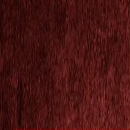
Tin tức và bài báo
TH
VI
EN