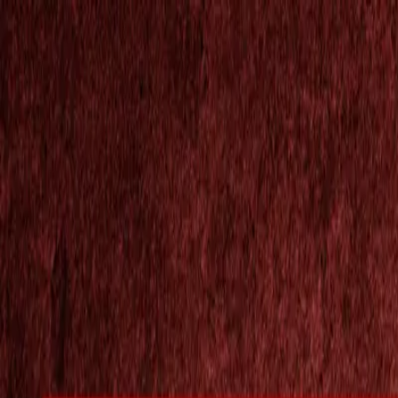
Tin tức và bài báo
TH
VI
EN