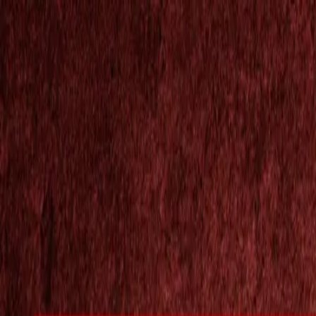
Tin tức và bài báo
TH
VI
EN