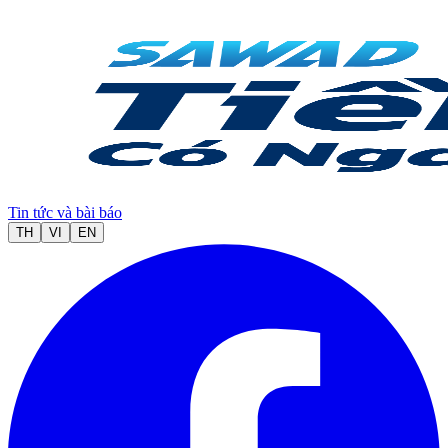
Tin tức và bài báo
TH
VI
EN