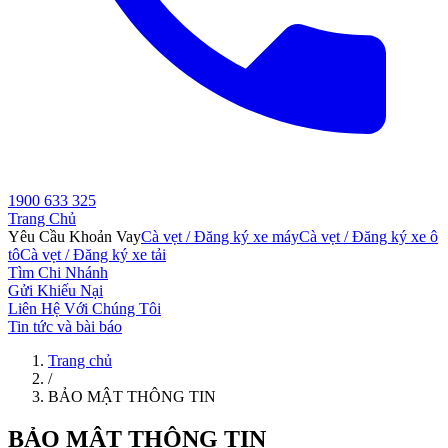
1900 633 325
Trang Chủ
Yêu Cầu Khoản Vay
Cà vẹt / Đăng ký xe máy
Cà vẹt / Đăng ký xe ô
tô
Cà vẹt / Đăng ký xe tải
Tìm Chi Nhánh
Gửi Khiếu Nại
Liên Hệ Với Chúng Tôi
Tin tức và bài báo
Trang chủ
/
BẢO MẬT THÔNG TIN
BẢO MẬT THÔNG TIN